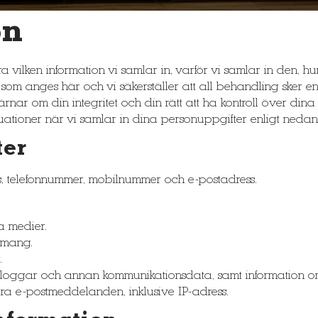
on
göra vilken information vi samlar in, varför vi samlar in den,
 som anges här och vi säkerställer att all behandling sker enl
ärnar om din integritet och din rätt att ha kontroll över din
ituationer när vi samlar in dina personuppgifter enligt nedan
ter
s, telefonnummer, mobilnummer och e-postadress.
la medier.
emang.
.
bbloggar och annan kommunikationsdata, samt information o
åra e-postmeddelanden, inklusive IP-adress.