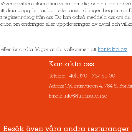
påverka vilken information vi har om dig och hur den anvä
att dina uppgifter tas bort eller användningen begränsas. E
t registerutdrag från oss. Du kan också meddela oss om du int
tion om ändringar eller uppdateringar av avtal och villko
kontakta oss
r eller för andra frågor är du välkommen att
.
Kontakta oss
+46(0)70 - 737 95 00
Telefon:
Adress: Tyllsnäsvägen 4, 784 61 Borl
info@tunasalen.se
Email:
Besök även våra andra resturanger