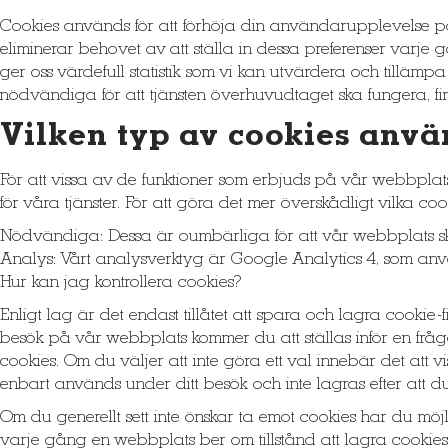
Cookies används för att förhöja din användarupplevelse på 
eliminerar behovet av att ställa in dessa preferenser varj
ger oss värdefull statistik som vi kan utvärdera och tillämp
nödvändiga för att tjänsten överhuvudtaget ska fungera, fi
Vilken typ av cookies anvä
För att vissa av de funktioner som erbjuds på vår webbpla
för våra tjänster. För att göra det mer överskådligt vilka c
Nödvändiga: Dessa är oumbärliga för att vår webbplats sk
Analys: Vårt analysverktyg är Google Analytics 4, som an
Hur kan jag kontrollera cookies?
Enligt lag är det endast tillåtet att spara och lagra cookie
besök på vår webbplats kommer du att ställas inför en fråg
cookies. Om du väljer att inte göra ett val innebär det att 
enbart används under ditt besök och inte lagras efter att 
Om du generellt sett inte önskar ta emot cookies har du möj
varje gång en webbplats ber om tillstånd att lagra cookies