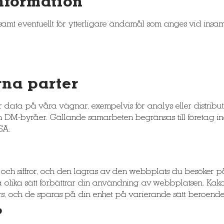
nformation
mt eventuellt för ytterligare ändamål som anges vid insamlin
rna parter
ata på våra vägnar, exempelvis för analys eller distribution
och DM-byråer. Gällande samarbeten begränsas till företag 
SA.
 och siffror, och den lagras av den webbplats du besöker på 
å olika sätt förbättrar din användning av webbplatsen. K
s, och de sparas på din enhet på varierande sätt beroende
?