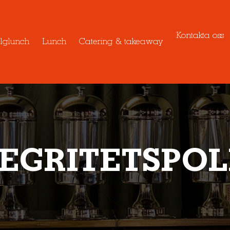
Kontakta oss
lglunch
Lunch
Catering & takeaway
EGRITETS­PO