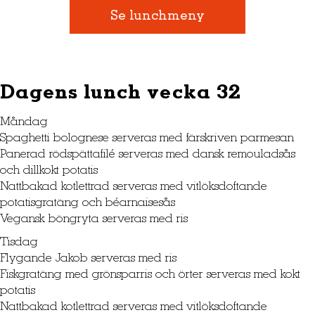
Se lunchmeny
Dagens lunch vecka 32
Måndag
Spaghetti bolognese serveras med färskriven parmesan
Panerad rödspättafilé serveras med dansk remouladsås
och dillkokt potatis
Nattbakad kotlettrad serveras med vitlöksdoftande
potatisgratäng och béarnaisesås
Vegansk böngryta serveras med ris
Tisdag
Flygande Jakob serveras med ris
Fiskgratäng med grönsparris och örter serveras med kokt
potatis
Nattbakad kotlettrad serveras med vitlöksdoftande