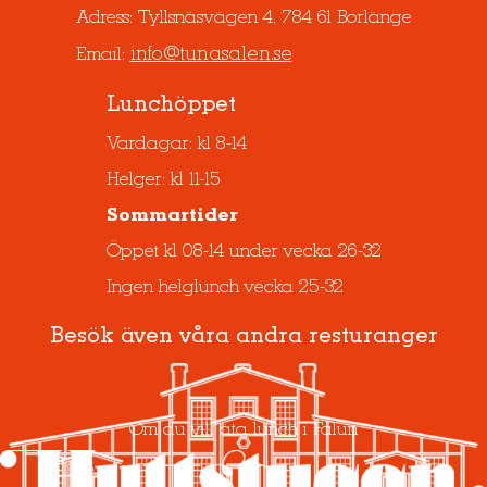
Adress: Tyllsnäsvägen 4, 784 61 Borlänge
info@tunasalen.se
Email:
Lunchöppet
Vardagar: kl 8-14
Helger: kl 11-15
Sommartider
Öppet kl 08-14 under vecka 26-32
Ingen helglunch vecka 25-32
Besök även våra andra resturanger
Om du vill äta lunch i Falun