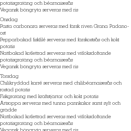
potatisgratäng och béarnaisesås
Vegansk böngryta serveras med ris
Onsdag
Pasta carbonara serveras med färsk riven Grana Padano-
ost
Pepparbakad fiskfilé serveras med färskostsås och kokt
potatis
Nattbakad kotlettrad serveras med vitlöksdoftande
potatisgratäng och béarnaisesås
Vegansk böngryta serveras med ris
Torsdag
Chilikryddad karré serveras med chilibéarnaisesås och
rostad potatis
Fiskgratäng med kräftstjärtar och kokt potatis
Ärtsoppa serveras med tunna pannkakor samt sylt och
grädde
Nattbakad kotlettrad serveras med vitlöksdoftande
potatisgratäng och béarnaisesås
Vegansk böngryta serveras med ris