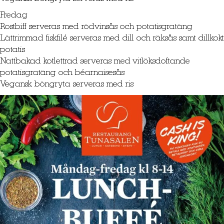
Fredag
Rostbiff serveras med rödvinsås och potatisgratäng
Lättrimmad fiskfilé serveras med dill och räksås samt dillkokt
potatis
Nattbakad kotlettrad serveras med vitlöksdoftande
potatisgratäng och béarnaisesås
Vegansk böngryta serveras med ris