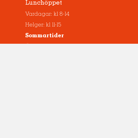
Lunchöppet
Vardagar: kl 8-14
Helger: kl 11-15
Sommartider
Öppet kl 08-14 under vecka 26-32
Ingen helglunch vecka 25-32
Besök även våra andra resturanger
Om du vill äta lunch i Falun
Om du är sugen på fika eller lunch i närheten av
Carl Larssongården i Sundborn
© 2026 Tunasalen.