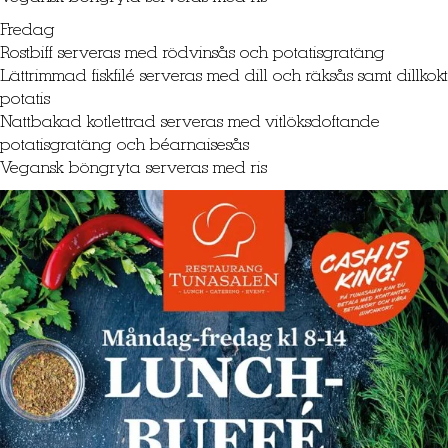
Fredag
Rostbiff serveras med rödvinsås och potatisgratäng
Lättrimmad fiskfilé serveras med dill och räksås samt dillkokt
potatis
Nattbakad kotlettrad serveras med vitlöksdoftande
potatisgratäng och béarnaisesås
Vegansk böngryta serveras med ris