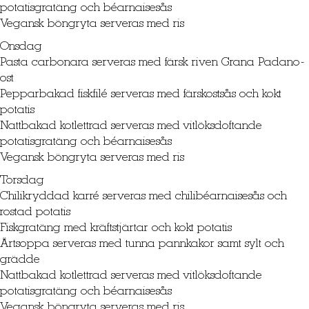
potatisgratäng och béarnaisesås
Vegansk böngryta serveras med ris
Onsdag
Pasta carbonara serveras med färsk riven Grana Padano-
ost
Pepparbakad fiskfilé serveras med färskostsås och kokt
potatis
Nattbakad kotlettrad serveras med vitlöksdoftande
potatisgratäng och béarnaisesås
Vegansk böngryta serveras med ris
Torsdag
Chilikryddad karré serveras med chilibéarnaisesås och
rostad potatis
Fiskgratäng med kräftstjärtar och kokt potatis
Ärtsoppa serveras med tunna pannkakor samt sylt och
grädde
Nattbakad kotlettrad serveras med vitlöksdoftande
potatisgratäng och béarnaisesås
Vegansk böngryta serveras med ris