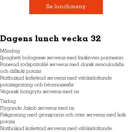
Se lunchmeny
Dagens lunch vecka 32
Måndag
Spaghetti bolognese serveras med färskriven parmesan
Panerad rödspättafilé serveras med dansk remouladsås
och dillkokt potatis
Nattbakad kotlettrad serveras med vitlöksdoftande
potatisgratäng och béarnaisesås
Vegansk böngryta serveras med ris
Tisdag
Flygande Jakob serveras med ris
Fiskgratäng med grönsparris och örter serveras med kokt
potatis
Nattbakad kotlettrad serveras med vitlöksdoftande