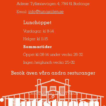
Adress: Tyllsnäsvägen 4, 784 61 Borlänge
info@tunasalen.se
Email:
Lunchöppet
Vardagar: kl 8-14
Helger: kl 11-15
Sommartider
Öppet kl 08-14 under vecka 26-32
Ingen helglunch vecka 25-32
Besök även våra andra resturanger
Om du vill äta lunch i Falun